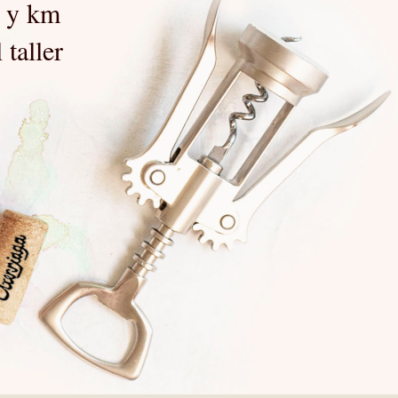
r y km
 taller