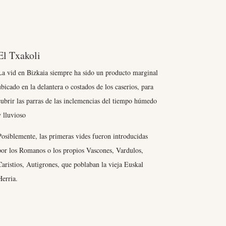
El Txakoli
La vid en Bizkaia siempre ha sido un producto marginal
ubicado en la delantera o costados de los caserios, para
cubrir las parras de las inclemencias del tiempo húmedo
y lluvioso
Posiblemente, las primeras vides fueron introducidas
por los Romanos o los propios Vascones, Vardulos,
Caristios, Autigrones, que poblaban la vieja Euskal
Herria.