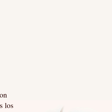
son
s los